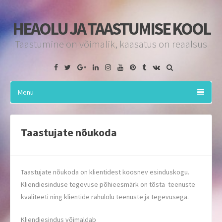
HEAOLU JA TAASTUMISE KOOL
Taastumine on võimalik, kaasatus on reaalsus
Facebook
Twitter
Google
Linkedin
Instagram
YouTube
Pinterest
Tumblr
VK
Plus
Menu
Taastujate nõukoda
Taastujate nõukoda on
klientidest koosnev esinduskogu.
Kliendiesinduse tegevuse põhieesmärk on tõsta teenuste
kvaliteeti ning klientide rahulolu teenuste ja tegevusega.
Kliendiesindus võimaldab