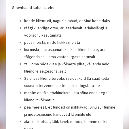
Soovitused kutselistele:
kohtle klienti nii, nagu Sa tahad, et Sind koheldaks
räägi kliendiga otse, arusaadavalt, erialaslängi ja
võõrsõnu kasutamata
püüa mõista, mitte hukka mõista
kui miski jäi arusaamatuks, küsi kliendilt üle, ära
tõlgenda asju oma vaatenurgast lähtuvalt
taju oma pädevuse ja võimete piire, väljenda neid
kliendile selgesõnaliselt
Sa ei saa klienti terveks ravida, kuid Sa saad teda
suunata tervenemise teel, millel liigub ta ise
maailm on täis ebakindlust – ära nõua endalt ega
kliendilt võimatut
pea meelest, et tunded on nakkavad, Sinu suhtumine
ja meeleseisund kanduvad kliendile üle
alati on lootust, kõik läheb mööda, homme on ka
päev.