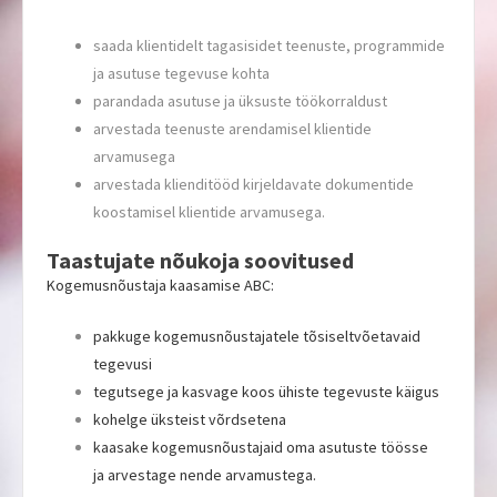
saada klientidelt tagasisidet teenuste, programmide
ja asutuse tegevuse kohta
parandada asutuse ja üksuste töökorraldust
arvestada teenuste arendamisel klientide
arvamusega
arvestada klienditööd kirjeldavate dokumentide
koostamisel klientide arvamusega.
Taastujate nõukoja soovitused
Kogemusnõustaja kaasamise ABC:
pakkuge kogemusnõustajatele tõsiseltvõetavaid
tegevusi
tegutsege ja kasvage koos ühiste tegevuste käigus
kohelge üksteist võrdsetena
kaasake kogemusnõustajaid oma asutuste töösse
ja arvestage nende arvamustega.